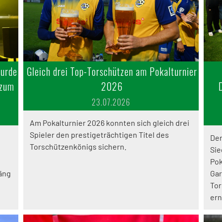
wurde
Gleich drei Top-Torschützen am Pokalturnier
 zum
2026
23.07.2026
Am Pokalturnier 2026 konnten sich gleich drei
Spieler den prestigeträchtigen Titel des
Der
Torschützenkönigs sichern.
Sie
Pok
Gäng
Gar
Tor
ern