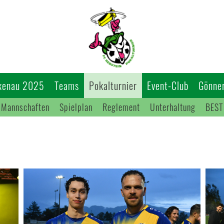
kenau 2025
Teams
Pokalturnier
Event-Club
Gönner
Mannschaften
Spielplan
Reglement
Unterhaltung
BEST