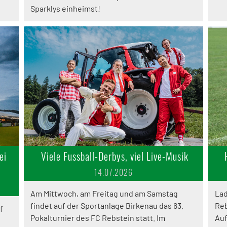
Sparklys einheimst!
ei
Viele Fussball-Derbys, viel Live-Musik
14.07.2026
Am Mittwoch, am Freitag und am Samstag
Lad
findet auf der Sportanlage Birkenau das 63.
Reb
f
Pokalturnier des FC Rebstein statt. Im
Auf