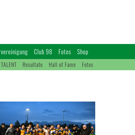
vereinigung
Club 98
Fotos
Shop
 TALENT
Resultate
Hall of Fame
Fotos