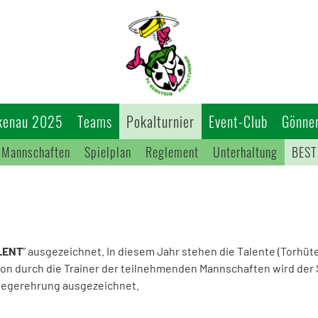
kenau 2025
Teams
Pokalturnier
Event-Club
Gönner
Mannschaften
Spielplan
Reglement
Unterhaltung
BEST
LENT
" ausgezeichnet. In diesem Jahr stehen die Talente (Torhüt
ion durch die Trainer der teilnehmenden Mannschaften wird der 
Siegerehrung ausgezeichnet.