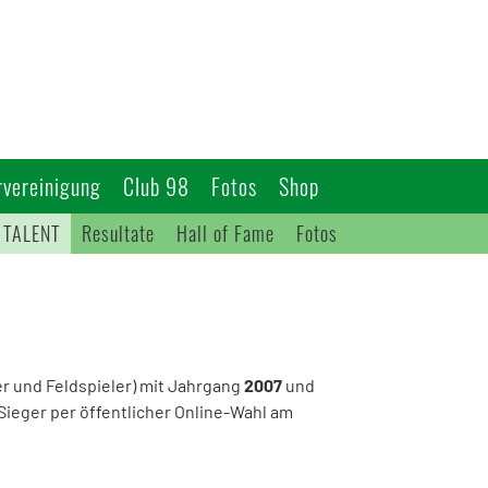
vereinigung
Club 98
Fotos
Shop
 TALENT
Resultate
Hall of Fame
Fotos
er und Feldspieler) mit Jahrgang
2007
und
Sieger per öffentlicher Online-Wahl am